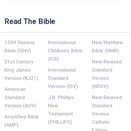
Read The Bible
1599 Geneva
International
New Matthew
Bible (GNV)
Children’s Bible
Bible (NMB)
(ICB)
21st Century
New Revised
King James
International
Standard
Version (KJ21)
Standard
Version
Version (ISV)
(NRSV)
American
Standard
J.B. Phillips
New Revised
Version (ASV)
New
Standard
Testament
Version
Amplified Bible
(PHILLIPS)
Catholic
(AMP)
Edition